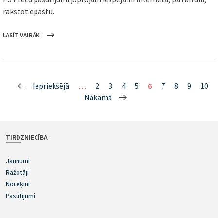
rakstot epastu.
LASĪT VAIRĀK
Lapas
Iepriekšējā
…
2
3
4
5
6
7
8
9
10
Nākamā
TIRDZNIECĪBA
Jaunumi
Ražotāji
Norēķini
Pasūtījumi