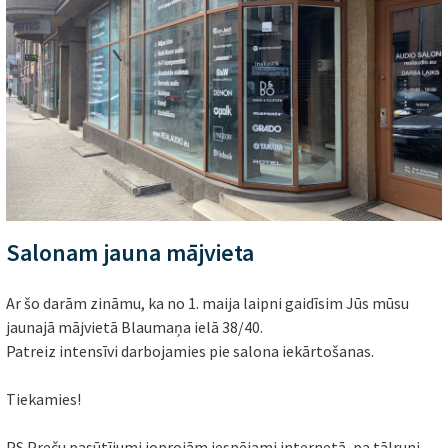
Salonam jauna mājvieta
Ar šo darām zināmu, ka no 1. maija laipni gaidīsim Jūs mūsu
jaunajā mājvietā Blaumaņa ielā 38/40.
Patreiz intensīvi darbojamies pie salona iekārtošanas.
Tiekamies!
PS Preču pasūtījumi joprojām iespējami internetā, pa tālruni,