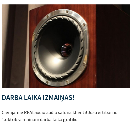
DARBA LAIKA IZMAIŅAS!
Cienījamie REALaudio audio salona klienti! Jūsu ērtībai no
1.oktobra mainām darba laika grafiku.