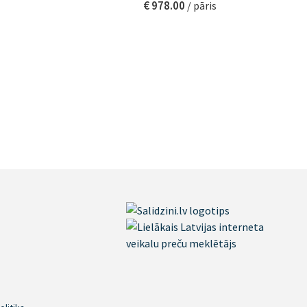
€ 978.00
/ pāris
A