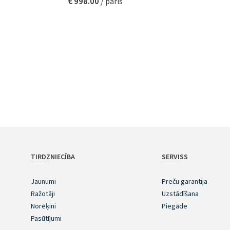
€ 998.00
/ pāris
TIRDZNIECĪBA
SERVISS
Jaunumi
Preču garantija
Ražotāji
Uzstādīšana
Norēķini
Piegāde
Pasūtījumi