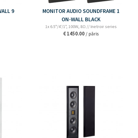
ALL 9
MONITOR AUDIO SOUNDFRAME 1
ON-WALL BLACK
1x 6.5"/4'/1", 100W, 8Ω // Inetroir series
€ 1450.00
/ pāris