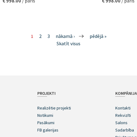
€ 998.00
€ 998.00
/ pāris
/ pāris
1
2
3
nākamā ›
pēdējā »
Skatīt visus
PROJEKTI
KOMPĀNIJ
Realizētie projekti
Kontakti
Notikumi
Rekvizīti
Pasākumi
Salons
FB galerijas
Sadarbība