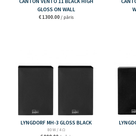
CANTON VENTO 11 BLACK HIGH
CANTO
GLOSS ON WALL
W
€ 1300.00
/ pāris
LYNGDORF MH-3 GLOSS BLACK
LYNGD
80 W / 4 Ω