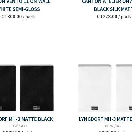
N VENTO 11 ON WALL
CANTON ATELIER ONW
HITE SEMI-GLOSS
BLACK SILK MAT
€ 1300.00
€ 1278.00
/ pāris
/ pāris
ORF MH-3 MATTE BLACK
LYNGDORF MH-3 MATTE
80 W / 4 Ω
80 W / 4 Ω