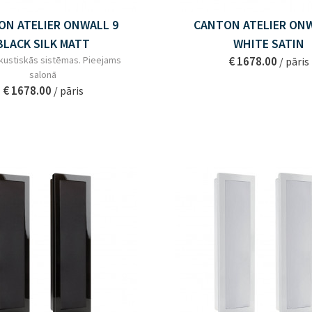
ON ATELIER ONWALL 9
CANTON ATELIER ONW
BLACK SILK MATT
WHITE SATIN
akustiskās sistēmas. Pieejams
€ 1678.00
/ pāris
salonā
€ 1678.00
/ pāris