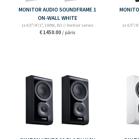
MONITOR AUDIO SOUNDFRAME 1
MONITO
ON-WALL WHITE
1x 6.5"/4'/1", 100W, 8Ω // Inetroir series
1x 6.5"/4
€ 1450.00
/ pāris