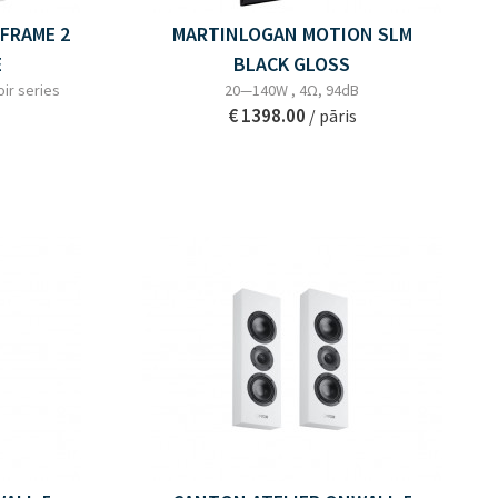
FRAME 2
MARTINLOGAN MOTION SLM
E
BLACK GLOSS
oir series
20—140W , 4Ω, 94dB
€ 1398.00
/ pāris