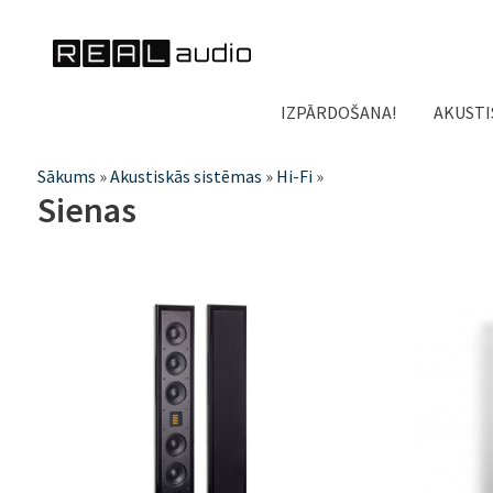
IZPĀRDOŠANA!
AKUSTI
Jūs
Sākums
»
Akustiskās sistēmas
»
Hi-Fi
»
Sienas
atrodaties
šeit
Lapas