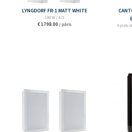
LYNGDORF FR-1 MATT WHITE
CANT
100 W / 4 Ω
€ 1798.00
/ pāris
3-joslu 