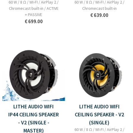
60 W / 8 Ω / WI-FI / AirPlay 2 /
60 W / 8 Ω / WI-FI / AirPlay 2 /
Chromecast built-in / ACTIVE
Chromecast built-in
+ PASSIVE
€ 639.00
€ 699.00
LITHE AUDIO WIFI
LITHE AUDIO WIFI
IP44 CEILING SPEAKER
CEILING SPEAKER - V2
- V2 (SINGLE -
(SINGLE)
60 W / 8 Ω / WI-FI / AirPlay 2 /
MASTER)