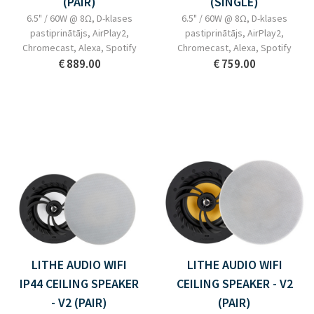
(PAIR)
(SINGLE)
6.5" / 60W @ 8Ω, D-klases
6.5" / 60W @ 8Ω, D-klases
pastiprinātājs, AirPlay2,
pastiprinātājs, AirPlay2,
Chromecast, Alexa, Spotify
Chromecast, Alexa, Spotify
€ 889.00
€ 759.00
LITHE AUDIO WIFI
LITHE AUDIO WIFI
IP44 CEILING SPEAKER
CEILING SPEAKER - V2
- V2 (PAIR)
(PAIR)