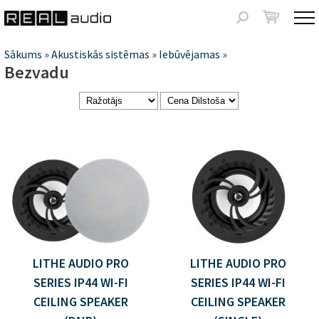
Jump to navigation
Meklēšanas
forma
Jūs
Sākums
»
Akustiskās sistēmas
»
Iebūvējamas
»
Bezvadu
atrodaties
šeit
LITHE AUDIO PRO
LITHE AUDIO PRO
SERIES IP44 WI-FI
SERIES IP44 WI-FI
CEILING SPEAKER
CEILING SPEAKER