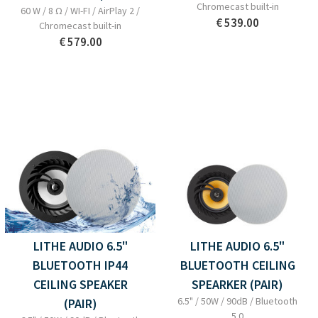
Chromecast built-in
60 W / 8 Ω / WI-FI / AirPlay 2 /
€ 539.00
Chromecast built-in
€ 579.00
LITHE AUDIO 6.5"
LITHE AUDIO 6.5"
BLUETOOTH IP44
BLUETOOTH CEILING
CEILING SPEAKER
SPEARKER (PAIR)
6.5" / 50W / 90dB / Bluetooth
(PAIR)
5.0