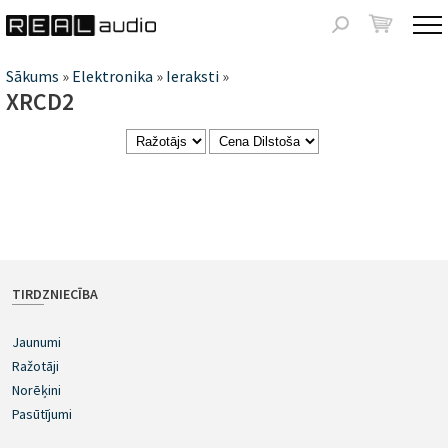
Jump to navigation
Meklēšanas
forma
Jūs
Sākums
»
Elektronika
»
Ieraksti
»
XRCD2
atrodaties
šeit
TIRDZNIECĪBA
Jaunumi
Ražotāji
Norēķini
Pasūtījumi