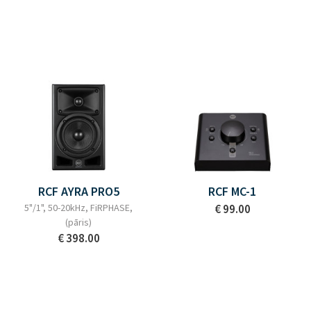
RCF AYRA PRO5
RCF MC-1
5"/1", 50-20kHz, FiRPHASE,
€ 99.00
(pāris)
€ 398.00