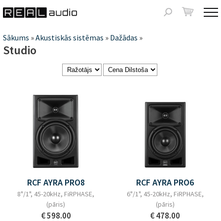
Jump to navigation
Meklēšanas
forma
Jūs
Sākums
»
Akustiskās sistēmas
»
Dažādas
»
Studio
atrodaties
šeit
RCF AYRA PRO8
RCF AYRA PRO6
8"/1", 45-20kHz, FiRPHASE,
6"/1", 45-20kHz, FiRPHASE,
(pāris)
(pāris)
€ 598.00
€ 478.00