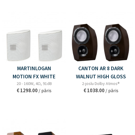
MARTINLOGAN
CANTON AR 8 DARK
MOTION FX WHITE
WALNUT HIGH GLOSS
20 - 160W, 4Ω, 91dB
2-joslu Dolby Atmos®
€ 1298.00
€ 1038.00
/ pāris
/ pāris