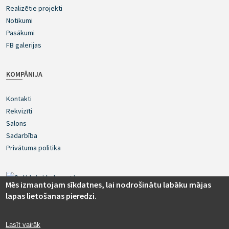
Realizētie projekti
Notikumi
Pasākumi
FB galerijas
KOMPĀNIJA
Kontakti
Rekvizīti
Salons
Sadarbība
Privātuma politika
Mēs izmantojam sīkdatnes, lai nodrošinātu labāku mājas
lapas lietošanas pieredzi.
Lasīt vairāk