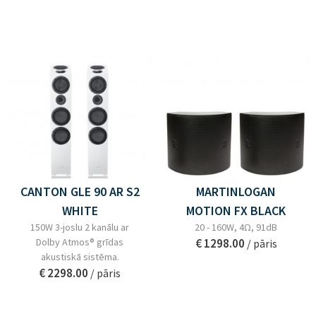
CANTON GLE 90 AR S2
MARTINLOGAN
WHITE
MOTION FX BLACK
150W 3-joslu 2 kanālu ar
20 - 160W, 4Ω, 91dB
Dolby Atmos® grīdas
€ 1298.00
/ pāris
akustiskā sistēma.
€ 2298.00
/ pāris