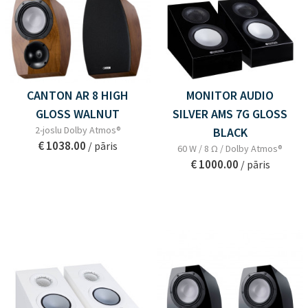
CANTON AR 8 HIGH
MONITOR AUDIO
GLOSS WALNUT
SILVER AMS 7G GLOSS
2-joslu Dolby Atmos®
BLACK
€ 1038.00
/ pāris
60 W / 8 Ω / Dolby Atmos®
€ 1000.00
/ pāris