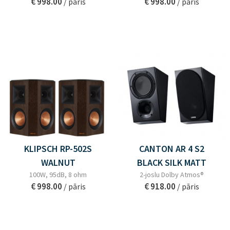
€ 998.00
€ 998.00
/ pāris
/ pāris
KLIPSCH RP-502S
CANTON AR 4 S2
WALNUT
BLACK SILK MATT
100W, 95dB, 8 ohm
2-joslu Dolby Atmos®
€ 998.00
€ 918.00
/ pāris
/ pāris