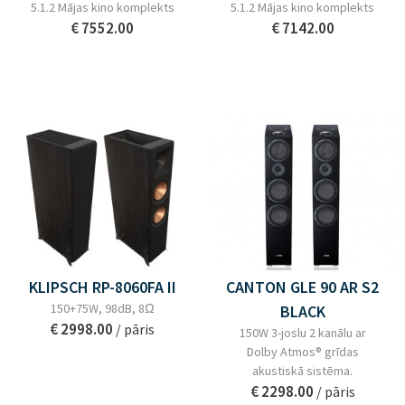
5.1.2 Mājas kino komplekts
5.1.2 Mājas kino komplekts
€ 7552.00
€ 7142.00
KLIPSCH RP-8060FA II
CANTON GLE 90 AR S2
150+75W, 98dB, 8Ω
BLACK
€ 2998.00
/ pāris
150W 3-joslu 2 kanālu ar
Dolby Atmos® grīdas
akustiskā sistēma.
€ 2298.00
/ pāris