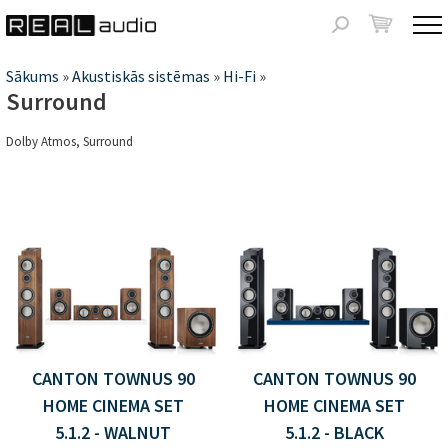
Jump to navigation
Meklēšanas
forma
Jūs
Sākums
»
Akustiskās sistēmas
»
Hi-Fi
»
Surround
atrodaties
Dolby Atmos, Surround
šeit
Lapas
CANTON TOWNUS 90
CANTON TOWNUS 90
HOME CINEMA SET
HOME CINEMA SET
5.1.2 - WALNUT
5.1.2 - BLACK