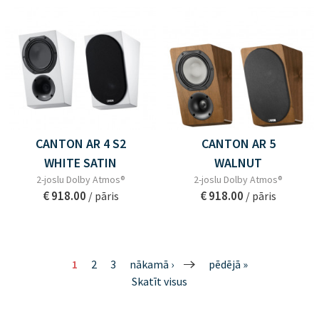
CANTON AR 4 S2
CANTON AR 5
WHITE SATIN
WALNUT
2-joslu Dolby Atmos®
2-joslu Dolby Atmos®
€ 918.00
€ 918.00
/ pāris
/ pāris
1
2
3
nākamā ›
pēdējā »
Skatīt visus