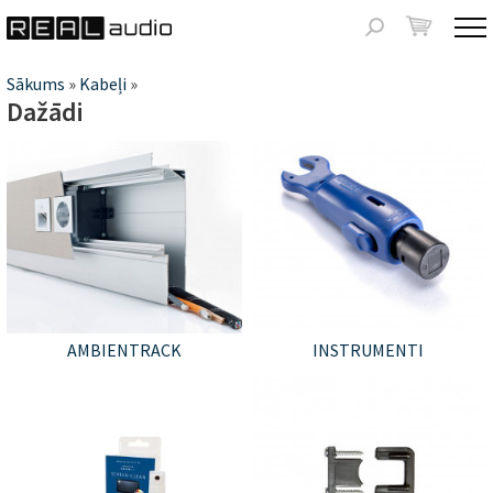
Jump to navigation
Meklēšanas
forma
Jūs
Sākums
»
Kabeļi
»
Dažādi
atrodaties
šeit
AMBIENTRACK
INSTRUMENTI