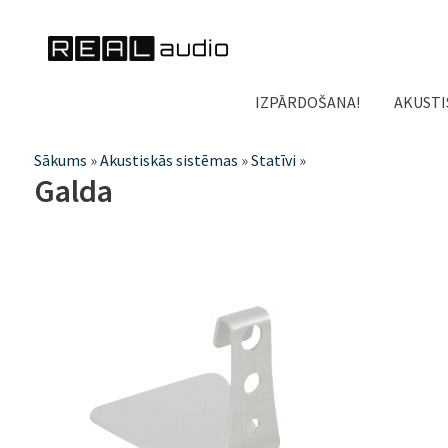
IZPĀRDOŠANA!
AKUSTI
Jūs
Sākums
»
Akustiskās sistēmas
»
Statīvi
»
Galda
atrodaties
šeit