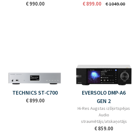
€ 990.00
€ 899.00
€ 1049.00
TECHNICS ST-C700
EVERSOLO DMP-A6
€ 899.00
GEN 2
Hi-Res Augstas izšķirtspējas
Audio
straumētājs/atskaņotājs
€ 859.00