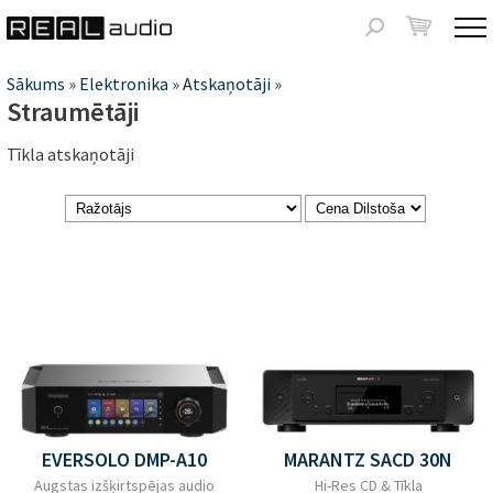
Jump to navigation
Meklēšanas
forma
Jūs
Sākums
»
Elektronika
»
Atskaņotāji
»
Straumētāji
atrodaties
Tīkla atskaņotāji
šeit
Lapas
EVERSOLO DMP-A10
MARANTZ SACD 30N
Augstas izšķirtspējas audio
Hi-Res CD & Tīkla