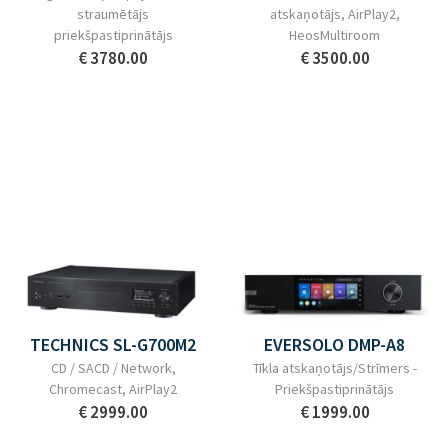
straumētājs
atskaņotājs, AirPlay2,
priekšpastiprinātājs
HeosMultiroom
€ 3780.00
€ 3500.00
TECHNICS SL-G700M2
EVERSOLO DMP-A8
CD / SACD / Network,
Tīkla atskaņotājs/Strīmers -
Chromecast, AirPlay2
Priekšpastiprinātājs
€ 2999.00
€ 1999.00