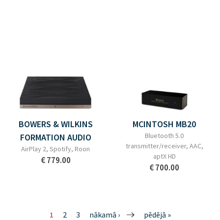
BOWERS & WILKINS
MCINTOSH MB20
Bluetooth 5.0
FORMATION AUDIO
transmitter/receiver, AAC,
AirPlay 2, Spotify, Roon
aptX HD
€ 779.00
€ 700.00
1
2
3
nākamā ›
pēdējā »