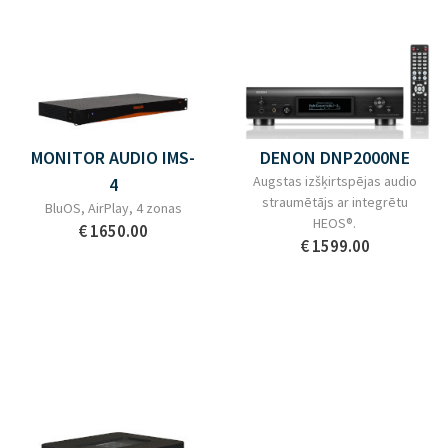
MONITOR AUDIO IMS-
DENON DNP2000NE
Augstas izšķirtspējas audio
4
straumētājs ar integrētu
BluOS, AirPlay, 4 zonas
HEOS®.
€ 1650.00
€ 1599.00