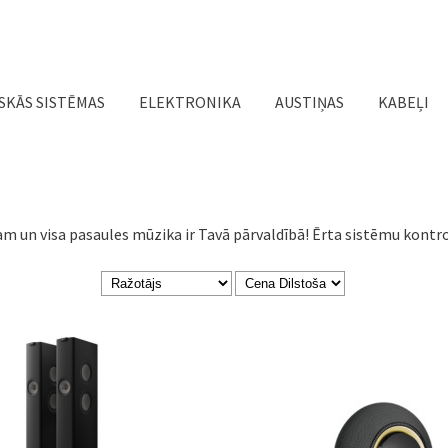
Jump to navigation
SKĀS SISTĒMAS
ELEKTRONIKA
AUSTIŅAS
KABEĻI
lam un visa pasaules mūzika ir Tavā pārvaldībā! Ērta sistēmu kontrol