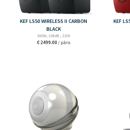
KEF LS50 WIRELESS II CARBON
KEF LS
BLACK
380W, 108dB , 220V
€ 2499.00
/ pāris