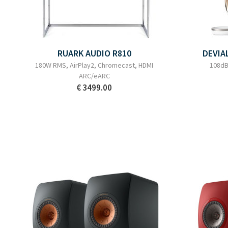
RUARK AUDIO R810
DEVIA
180W RMS, AirPlay2, Chromecast, HDMI
108dB
ARC/eARC
€ 3499.00