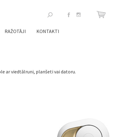
Meklēšanas
forma
RAŽOTĀJI
KONTAKTI
e ar viedtālruni, planšeti vai datoru.