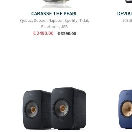
CABASSE THE PEARL
DEVIA
Qobuz, Deezer, Napster, Spotify, Tidal,
103dB
Bluetooth, USB
€ 2490.00
€ 3290.00