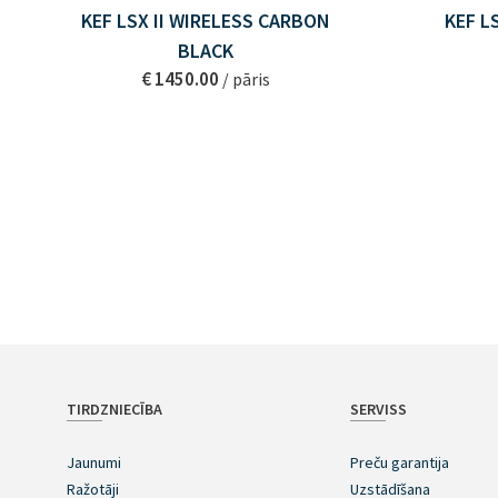
KEF LSX II WIRELESS CARBON
KEF L
BLACK
€ 1450.00
/ pāris
TIRDZNIECĪBA
SERVISS
Jaunumi
Preču garantija
Ražotāji
Uzstādīšana