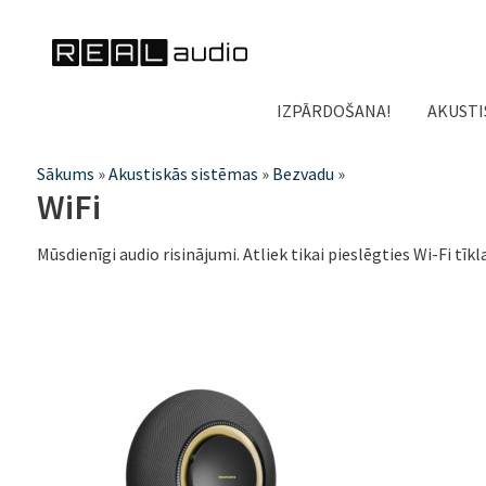
IZPĀRDOŠANA!
AKUSTI
Jūs
Sākums
»
Akustiskās sistēmas
»
Bezvadu
»
WiFi
atrodaties
šeit
Mūsdienīgi audio risinājumi. Atliek tikai pieslēgties Wi-Fi tīk
Lapas