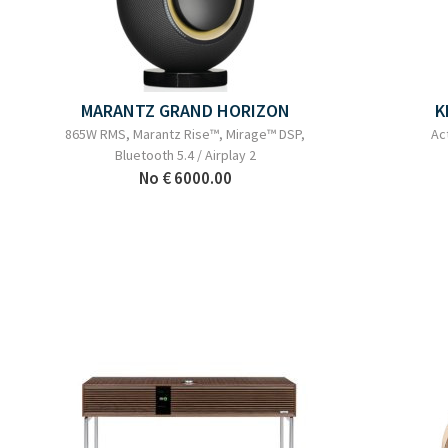
MARANTZ GRAND HORIZON
K
865W RMS, Marantz Rise™, Mirage™ DSP,
Ac
Bluetooth 5.4 / Airplay 2
No
€ 6000.00