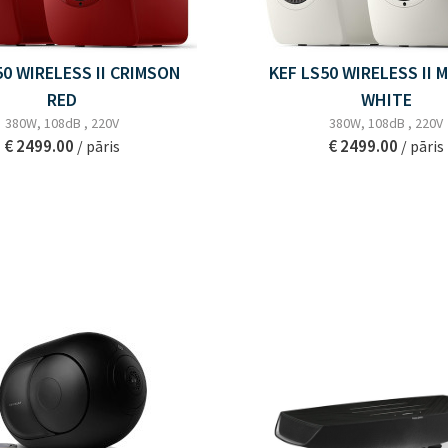
50 WIRELESS II CRIMSON
KEF LS50 WIRELESS II 
RED
WHITE
380W, 108dB , 220V
380W, 108dB , 220V
€ 2499.00
€ 2499.00
/ pāris
/ pāris