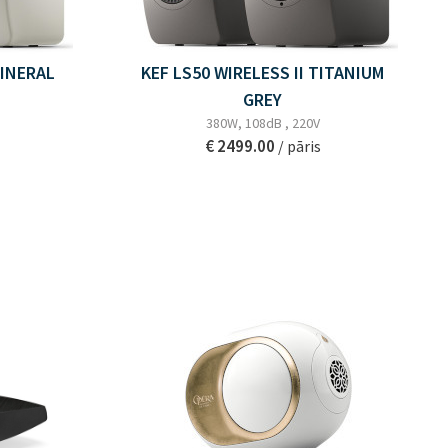
MINERAL
KEF LS50 WIRELESS II TITANIUM
GREY
380W, 108dB , 220V
€ 2499.00
/ pāris