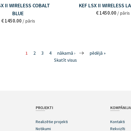
SX II WIRELESS COBALT
KEF LSX II WIRELESS L
€ 1450.00
BLUE
/ pāris
€ 1450.00
/ pāris
1
2
3
4
nākamā ›
pēdējā »
Skatīt visus
PROJEKTI
KOMPĀNIJ
Realizētie projekti
Kontakti
Notikumi
Rekvizīti