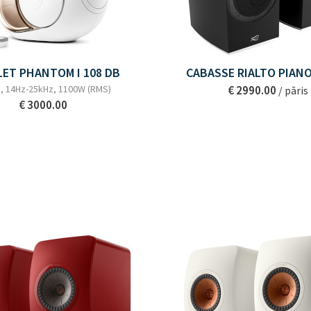
LET PHANTOM I 108 DB
CABASSE RIALTO PIAN
, 14Hz-25kHz, 1100W (RMS)
€ 2990.00
/ pāris
€ 3000.00