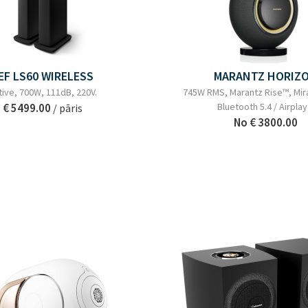
EF LS60 WIRELESS
MARANTZ HORIZ
tive, 700W, 111dB, 220V.
745W RMS, Marantz Rise™, Mir
€ 5499.00
Bluetooth 5.4 / Airplay
/ pāris
No
€ 3800.00