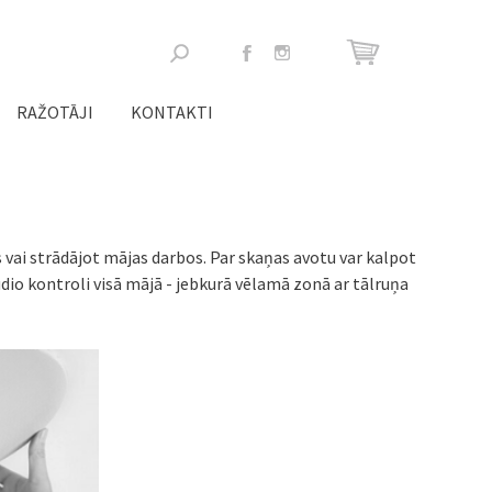
Meklēšanas
forma
RAŽOTĀJI
KONTAKTI
 vai strādājot mājas darbos. Par skaņas avotu var kalpot
dio kontroli visā mājā - jebkurā vēlamā zonā ar tālruņa