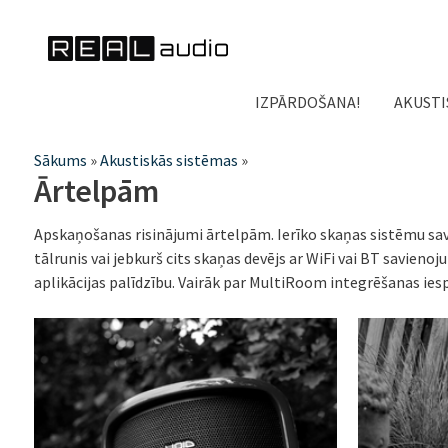
IZPĀRDOŠANA!
AKUSTI
Jūs
Sākums
»
Akustiskās sistēmas
»
Ārtelpām
atrodaties
šeit
Apskaņošanas risinājumi ārtelpām. Ierīko skaņas sistēmu savā
tālrunis vai jebkurš cits skaņas devējs ar WiFi vai BT savien
aplikācijas palīdzību. Vairāk par MultiRoom integrēšanas ies