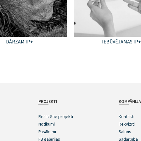
DĀRZAM IP+
IEBŪVĒJAMAS IP
PROJEKTI
KOMPĀNIJ
Realizētie projekti
Kontakti
Notikumi
Rekvizīti
Pasākumi
Salons
FB galerijas
Sadarbība