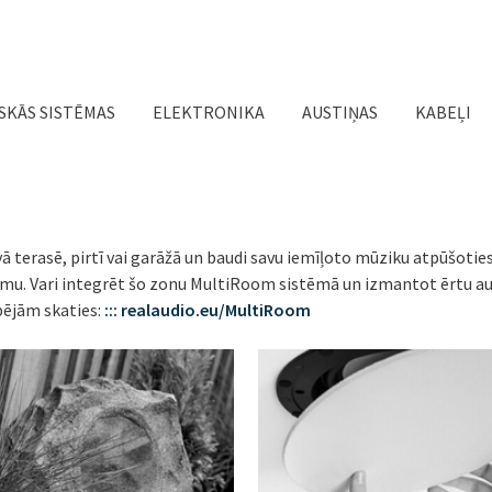
Jump to navigation
SKĀS SISTĒMAS
ELEKTRONIKA
AUSTIŅAS
KABEĻI
 terasē, pirtī vai garāžā un baudi savu iemīļoto mūziku atpūšoties
ojumu. Vari integrēt šo zonu MultiRoom sistēmā un izmantot ērtu au
pējām skaties:
::: realaudio.eu/MultiRoom