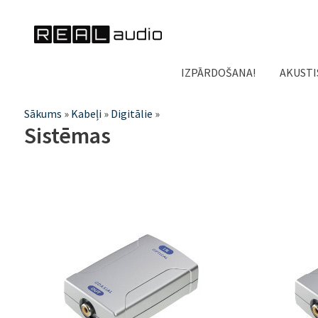
IZPĀRDOŠANA!
AKUSTI
Jūs
Sākums
»
Kabeļi
»
Digitālie
»
Sistēmas
atrodaties
šeit