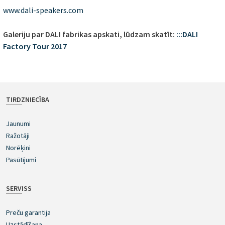
www.dali-speakers.com
Galeriju par DALI fabrikas apskati, lūdzam skatīt:
:::DALI
Factory Tour 2017
TIRDZNIECĪBA
Jaunumi
Ražotāji
Norēķini
Pasūtījumi
SERVISS
Preču garantija
Uzstādīšana