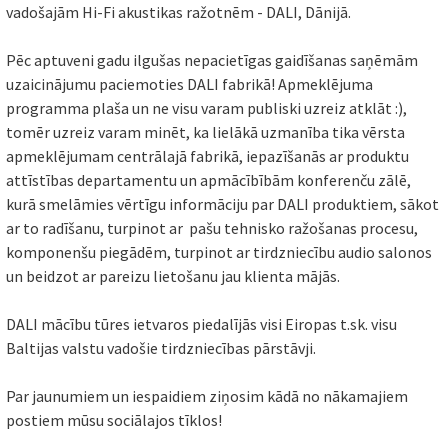
vadošajām Hi-Fi akustikas ražotnēm - DALI, Dānijā.
Pēc aptuveni gadu ilgušas nepacietīgas gaidīšanas saņēmām
uzaicinājumu paciemoties DALI fabrikā! Apmeklējuma
programma plaša un ne visu varam publiski uzreiz atklāt :),
tomēr uzreiz varam minēt, ka lielākā uzmanība tika vērsta
apmeklējumam centrālajā fabrikā, iepazīšanās ar produktu
attīstības departamentu un apmācībībām konferenču zālē,
kurā smelāmies vērtīgu informāciju par DALI produktiem, sākot
ar to radīšanu, turpinot ar pašu tehnisko ražošanas procesu,
komponenšu piegādēm, turpinot ar tirdzniecību audio salonos
un beidzot ar pareizu lietošanu jau klienta mājās.
DALI mācību tūres ietvaros piedalījās visi Eiropas t.sk. visu
Baltijas valstu vadošie tirdzniecības pārstāvji.
Par jaunumiem un iespaidiem ziņosim kādā no nākamajiem
postiem mūsu sociālajos tīklos!