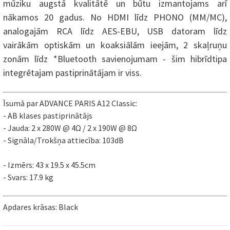
mūziku augstā kvalitātē un būtu izmantojams arī
nākamos 20 gadus. No HDMI līdz PHONO (MM/MC),
analogajām RCA līdz AES-EBU, USB datoram līdz
vairākām optiskām un koaksiālām ieejām, 2 skaļruņu
zonām līdz *Bluetooth savienojumam - šim hibrīdtipa
integrētajam pastiprinātājam ir viss.
Īsumā par
ADVANCE PARIS A12 Classic:
- AB klases pastiprinātājs
- Jauda: 2 x 280W @ 4Ω /
2 x 190W @ 8
Ω
- Signāla/Trokšņa attiecība: 103dB
- Izmērs: 43 x 19.5 x 45.5cm
- Svars: 17.9 kg
Apdares krāsas: Black