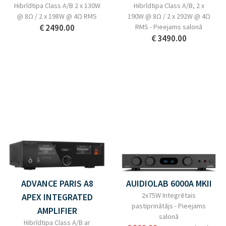
Hibrīdtipa Class A/B 2 x 130W
Hibrīdtipa Class A/B, 2 x
@ 8Ω / 2 x 198W @ 4Ω RMS
190W @ 8Ω / 2 x 292W @ 4Ω
€ 2490.00
RMS - Pieejams salonā
€ 3490.00
ADVANCE PARIS A8
AUIDIOLAB 6000A MKII
2x75W Integrētais
APEX INTEGRATED
pastiprinātājs - Pieejams
AMPLIFIER
salonā
Hibrīdtipa Class A/B ar