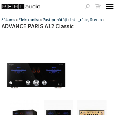
Jump to navigation
Meklēšanas
forma
Jūs
Sākums
»
Elektronika
»
Pastiprinātāji
»
Integrētie, Stereo
»
ADVANCE PARIS A12 Classic
atrodaties
šeit