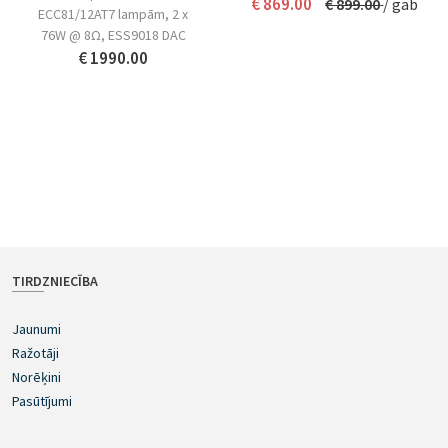
€ 869.00
€ 899.00
/ gab
ECC81/12AT7 lampām, 2 x
76W @ 8Ω, ESS9018 DAC
€ 1990.00
TIRDZNIECĪBA
Jaunumi
Ražotāji
Norēķini
Pasūtījumi