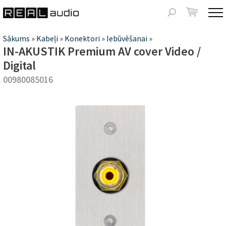
Jump to navigation
Meklēšanas
forma
Jūs
Sākums
»
Kabeļi
»
Konektori
»
Iebūvēšanai
»
IN-AKUSTIK Premium AV cover Video /
atrodaties
Digital
šeit
00980085016