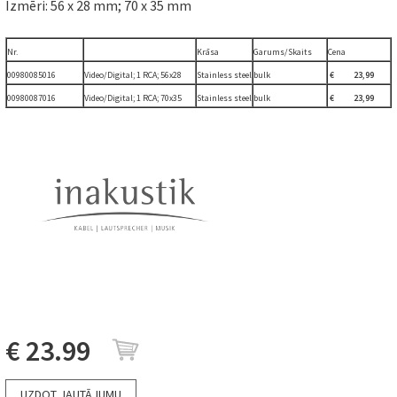
Izmēri: 56 x 28 mm; 70 x 35 mm
Nr.
Krāsa
Garums/Skaits
Cena
00980085016
Video/Digital; 1 RCA; 56x28
Stainless steel
bulk
€ 23,99
00980087016
Video/Digital; 1 RCA; 70x35
Stainless steel
bulk
€ 23,99
€ 23.99
UZDOT JAUTĀJUMU