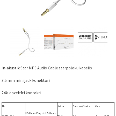
In-akustik Star MP3 Audio Cable starpbloku kabelis
3,5 mm mini jack konektori
24k apzeltīti kontakti
Nr.
Krāsa
Garums/Skaits
Cena
3,5 Phone Plug <> 3,5 Phone