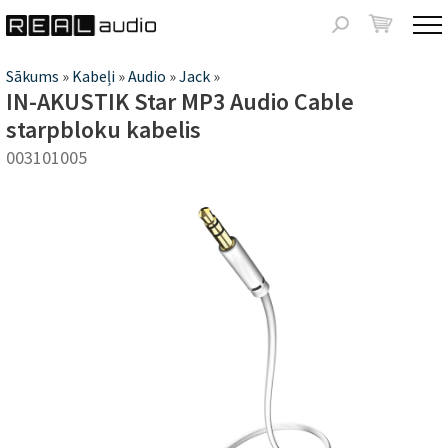
Jump to navigation
Meklēšanas
forma
Jūs
Sākums
»
Kabeļi
»
Audio
»
Jack
»
IN-AKUSTIK Star MP3 Audio Cable
atrodaties
starpbloku kabelis
šeit
003101005