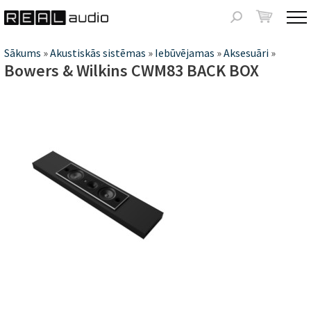
Jump to navigation
Meklēšanas
forma
Jūs
Sākums
»
Akustiskās sistēmas
»
Iebūvējamas
»
Aksesuāri
»
Bowers & Wilkins CWM83 BACK BOX
atrodaties
šeit