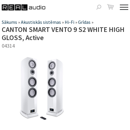
Jump to navigation
Meklēšanas
forma
Jūs
Sākums
»
Akustiskās sistēmas
»
Hi-Fi
»
Grīdas
»
CANTON SMART VENTO 9 S2 WHITE HIGH
atrodaties
GLOSS, Active
šeit
04314