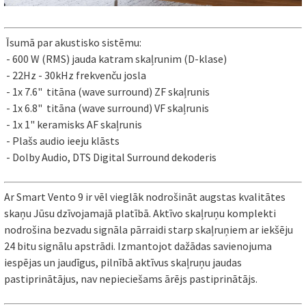
Īsumā par akustisko sistēmu:
- 600 W (RMS) jauda katram skaļrunim (D-klase)
- 22Hz - 30kHz frekvenču josla
- 1x 7.6" titāna (wave surround) ZF skaļrunis
- 1x 6.8" titāna (wave surround) VF skaļrunis
- 1x 1" keramisks AF skaļrunis
- Plašs audio ieeju klāsts
- Dolby Audio, DTS Digital Surround dekoderis
Ar Smart Vento 9 ir vēl vieglāk nodrošināt augstas kvalitātes
skaņu Jūsu dzīvojamajā platībā. Aktīvo skaļruņu komplekti
nodrošina bezvadu signāla pārraidi starp skaļruņiem ar iekšēju
24 bitu signālu apstrādi. Izmantojot dažādas savienojuma
iespējas un jaudīgus, pilnībā aktīvus skaļruņu jaudas
pastiprinātājus, nav nepieciešams ārējs pastiprinātājs.