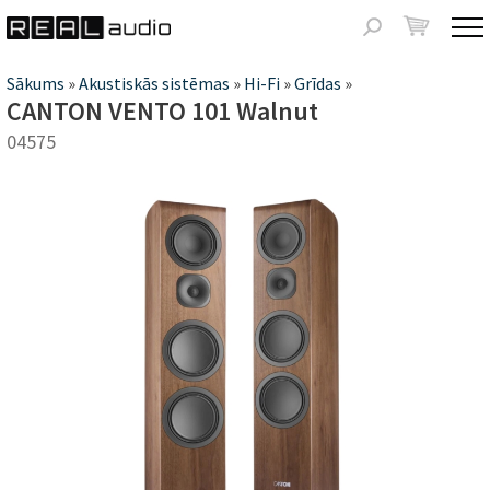
Jump to navigation
Meklēšanas
forma
Jūs
Sākums
»
Akustiskās sistēmas
»
Hi-Fi
»
Grīdas
»
CANTON VENTO 101 Walnut
atrodaties
04575
šeit