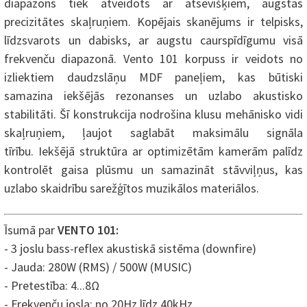
diapazons tiek atveidots ar atsevišķiem, augstas
precizitātes skaļruņiem. Kopējais skanējums ir telpisks,
līdzsvarots un dabisks, ar augstu caurspīdīgumu visā
frekvenču diapazonā. Vento 101 korpuss ir veidots no
izliektiem daudzslāņu MDF paneļiem, kas būtiski
samazina iekšējās rezonanses un uzlabo akustisko
stabilitāti. Šī konstrukcija nodrošina klusu mehānisko vidi
skaļruņiem, ļaujot saglabāt maksimālu signāla
tīrību. Iekšējā struktūra ar optimizētām kamerām palīdz
kontrolēt gaisa plūsmu un samazināt stāvviļņus, kas
uzlabo skaidrību sarežģītos muzikālos materiālos.
Īsumā par
VENTO 101:
- 3 joslu bass-reflex akustiskā sistēma (downfire)
- Jauda: 280W (RMS) / 500W (MUSIC)
- Pretestība: 4...8Ω
- Frekvenču josla: no 20Hz līdz 40kHz