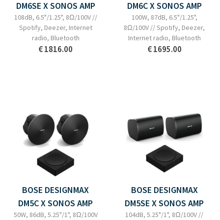
DM6SE X SONOS AMP
DM6C X SONOS AMP
108dB, 6.5"/1.25", 8Ω/100V //
100W, 87dB, 6.5"/1.25",
Spotify, Deezer, Internet
8Ω/100V // Spotify, Deezer,
radio, Bluetooth
Internet radio, Bluetooth
€ 1816.00
€ 1695.00
BOSE DESIGNMAX
BOSE DESIGNMAX
DM5C X SONOS AMP
DM5SE X SONOS AMP
50W, 86dB, 5.25"/1", 8Ω/100V
104dB, 5.25"/1", 8Ω/100V //