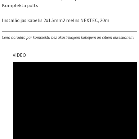
Komplektā pults
Instalācijas kabelis 2x1.5mm2 melns NEXTEC, 20m
Cena norādīta par komplektu bez akustiskajiem kabeļiem un citiem aksesuāriem.
VIDEO