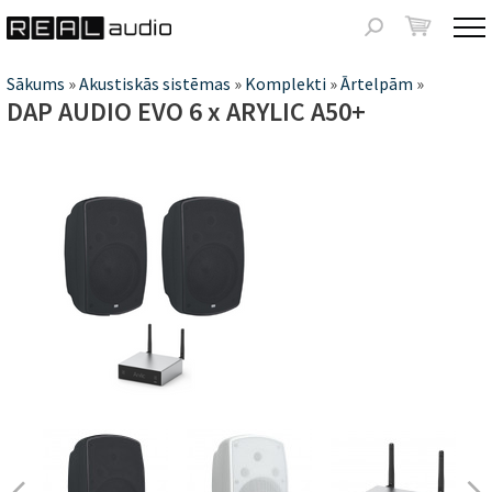
Jump to navigation
Meklēšanas
forma
Jūs
Sākums
»
Akustiskās sistēmas
»
Komplekti
»
Ārtelpām
»
DAP AUDIO EVO 6 x ARYLIC A50+
atrodaties
šeit