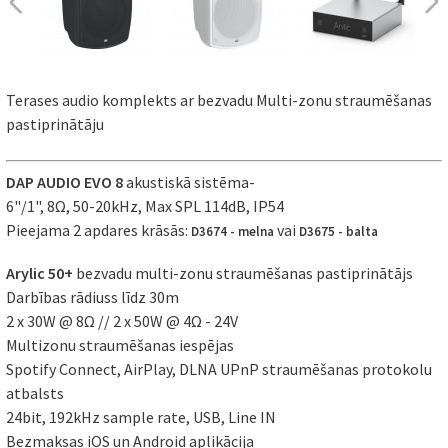
Terases audio komplekts ar bezvadu Multi-zonu straumēšanas
pastiprinātāju
DAP AUDIO EVO 8
akustiskā sistēma-
6"/1", 8Ω, 50-20kHz, Max SPL 114dB, IP54
Pieejama 2 apdares krāsās:
vai
D3674 - melna
D3675 - balta
Arylic 50+
bezvadu multi-zonu straumēšanas pastiprinātājs
Darbības rādiuss līdz 30m
2 x 30W @ 8Ω // 2 x 50W @ 4Ω - 24V
Multizonu straumēšanas iespējas
Spotify Connect, AirPlay, DLNA UPnP straumēšanas protokolu
atbalsts
24bit, 192kHz sample rate, USB, Line IN
Bezmaksas iOS un Android aplikācija