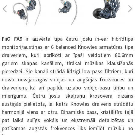
FiiO FA9
ir aizvērta tipa četru joslu in-ear hibrīdtipa
monitori/austiņas ar 6 balanced Knowles armatūras tipa
draiveriem, kuri aprīkoti ar īpaši veidotiem 80.6mm
gariem skaņas kanāliem, tīrākai mūzikas klausīšanās
pieredzei. Šie kanāli strādā līdzīgi low-pass filtriem, kuri
novāc nevajadzīgās vidējās un augšējās frekvences no
draiveriem, kā arī papildu uzlabo vidējo-basu tīrību un
mierīgumu. Četru joslu skaļruņu krosovera dizains
austiņās pielietots, lai katrs Knowles draiveris strādātu
harmonijā viens ar otru. Dinamisks bass, kristāltīrs tajā
pat laikā sulīgs vokāls un ekstremāli detalizētas un
patīkamas augstās frekvences liks iemīlēt mūziku no