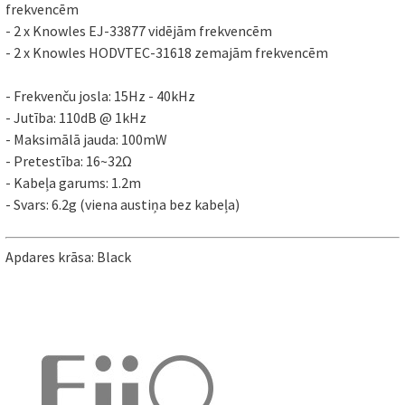
frekvencēm
- 2 x Knowles EJ-33877 vidējām frekvencēm
- 2 x Knowles HODVTEC-31618 zemajām frekvencēm
- Frekvenču josla: 15Hz - 40kHz
- Jutība: 110dB @ 1kHz
- Maksimālā jauda: 100mW
- Pretestība: 16~32Ω
- Kabeļa garums: 1.2m
- Svars: 6.2g (viena austiņa bez kabeļa)
Apdares krāsa: Black