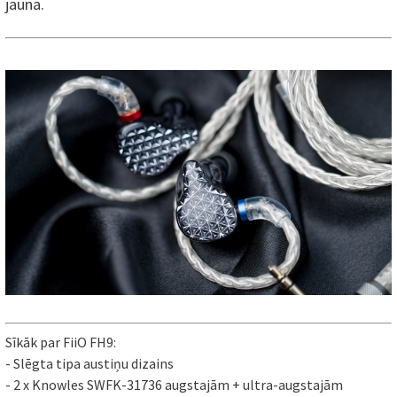
jauna.
Sīkāk par FiiO FH9:
- Slēgta tipa austiņu dizains
- 2 x Knowles SWFK-31736 augstajām + ultra-augstajām