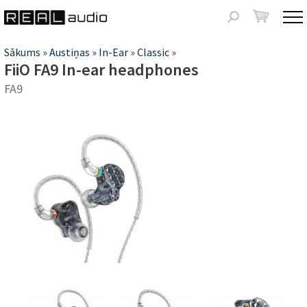
Jump to navigation
Meklēšanas
forma
Jūs
Sākums
»
Austiņas
»
In-Ear
»
Classic
»
FiiO FA9 In-ear headphones
atrodaties
FA9
šeit