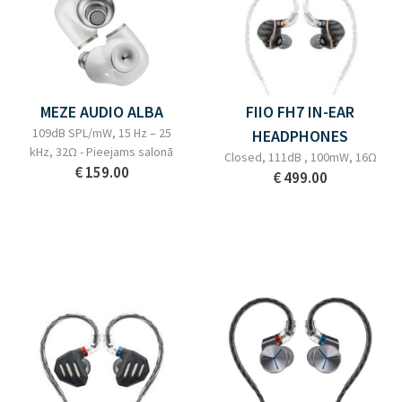
MEZE AUDIO ALBA
FIIO FH7 IN-EAR
109dB SPL/mW, 15 Hz – 25
HEADPHONES
kHz, 32Ω - Pieejams salonā
Closed, 111dB , 100mW, 16Ω
€ 159.00
€ 499.00