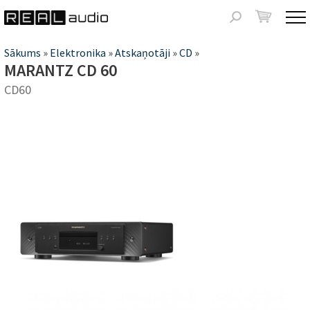
Jump to navigation
Meklēšanas
forma
Jūs
Sākums
»
Elektronika
»
Atskaņotāji
»
CD
»
MARANTZ CD 60
atrodaties
CD60
šeit