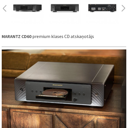
MARANTZ CD60
premium klases CD atskaņotājs