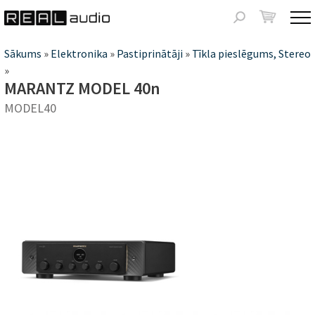
Jump to navigation
Meklēšanas
forma
Jūs
Sākums
»
Elektronika
»
Pastiprinātāji
»
Tīkla pieslēgums, Stereo
»
atrodaties
MARANTZ MODEL 40n
šeit
MODEL40