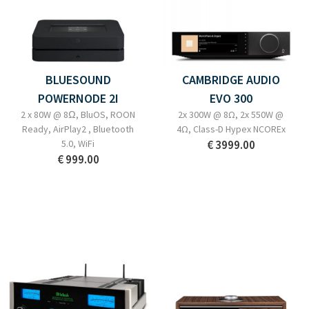
BLUESOUND
CAMBRIDGE AUDIO
POWERNODE 2I
EVO 300
2 x 80W @ 8Ω, BluOS, ROON
2x 300W @ 8Ω, 2x 550W @
Ready, AirPlay2 , Bluetooth
4Ω, Class-D Hypex NCOREx
5.0, WiFi
€ 3999.00
€ 999.00