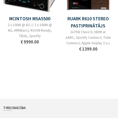
MCINTOSH MSA5500
RUARK R610 STEREO
2 x 100W @ 8Ω // 2 x 160W @
PASTIPRINĀTĀJS
4Ω, HRMI(arc), ROON Ready,
2x75W Class D, HDMI ar
TIDAL, Spotify
eARC, Spotify Connect, Tidal
€ 9990.00
Connect, Apple Airplay 2 u.c
€ 1399.00
TIRDZNIECĪBA