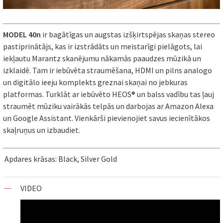
MODEL 40n
ir bagātīgas un augstas izšķirtspējas skaņas stereo
pastiprinātājs, kas ir izstrādāts un meistarīgi pielāgots, lai
iekļautu Marantz skanējumu nākamās paaudzes mūzikā un
izklaidē. Tam ir iebūvēta straumēšana, HDMI un pilns analogo
un digitālo ieeju komplekts greznai skaņai no jebkuras
platformas. Turklāt ar iebūvēto HEOS® un balss vadību tas ļauj
straumēt mūziku vairākās telpās un darbojas ar Amazon Alexa
un Google Assistant. Vienkārši pievienojiet savus iecienītākos
skaļruņus un izbaudiet.
Apdares krāsas: Black, Silver Gold
VIDEO