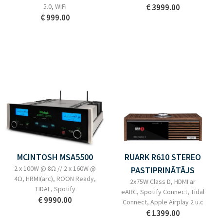
5.0, WiFi
€ 3999.00
€ 999.00
MCINTOSH MSA5500
RUARK R610 STEREO
2 x 100W @ 8Ω // 2 x 160W @
PASTIPRINĀTĀJS
4Ω, HRMI(arc), ROON Ready,
2x75W Class D, HDMI ar
TIDAL, Spotify
eARC, Spotify Connect, Tidal
€ 9990.00
Connect, Apple Airplay 2 u.c
€ 1399.00