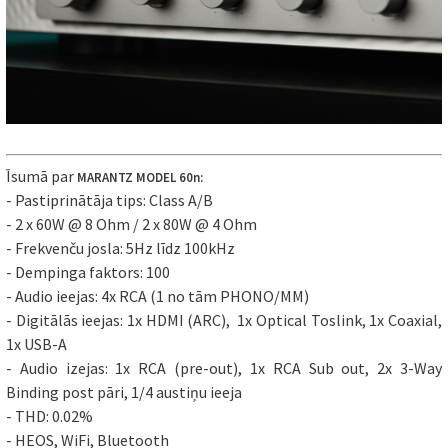
Īsumā par
MARANTZ MODEL 60n:
- Pastiprinātāja tips: Class A/B
- 2 x 60W @ 8 Ohm / 2 x 80W @ 4 Ohm
- Frekvenču josla: 5Hz līdz 100kHz
- Dempinga faktors: 100
- Audio ieejas: 4x RCA (1 no tām PHONO/MM)
- Digitālās ieejas: 1x HDMI (ARC), 1x Optical Toslink, 1x Coaxial,
1x USB-A
- Audio izejas: 1x RCA (pre-out), 1x RCA Sub out, 2x 3-Way
Binding post pāri, 1/4 austiņu ieeja
- THD: 0.02%
- HEOS, WiFi, Bluetooth