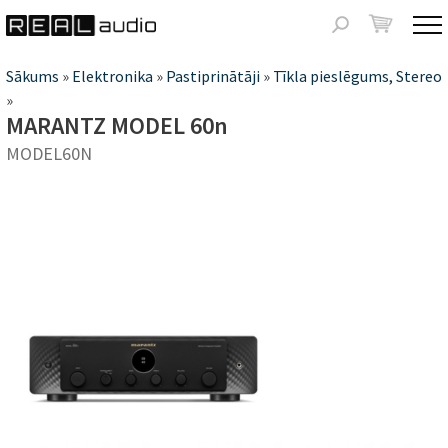
Jump to navigation
Meklēšanas
forma
Jūs
Sākums
»
Elektronika
»
Pastiprinātāji
»
Tīkla pieslēgums, Stereo
»
atrodaties
MARANTZ MODEL 60n
šeit
MODEL60N