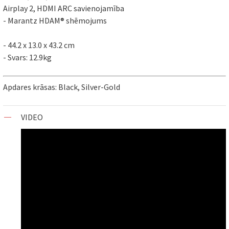
Airplay 2, HDMI ARC savienojamība
- Marantz HDAM® shēmojums
- 44.2 x 13.0 x 43.2 cm
- Svars: 12.9kg
Apdares krāsas: Black, Silver-Gold
VIDEO