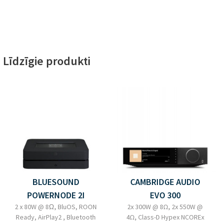
Līdzīgie produkti
BLUESOUND
CAMBRIDGE AUDIO
POWERNODE 2I
EVO 300
2 x 80W @ 8Ω, BluOS, ROON
2x 300W @ 8Ω, 2x 550W @
Ready, AirPlay2 , Bluetooth
4Ω, Class-D Hypex NCOREx