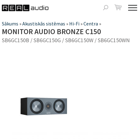
Jump to navigation
Meklēšanas
forma
Jūs
Sākums
»
Akustiskās sistēmas
»
Hi-Fi
»
Centra
»
MONITOR AUDIO BRONZE C150
atrodaties
SB6GC150B / SB6GC150G / SB6GC150W / SB6GC150WN
šeit