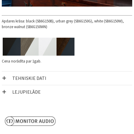
Apdares krāsa: black (SB6G150B), urban grey (SB6G150G), white (SB6G150W),
bronze walnut (SB6G150WN)
Cena norādīta par 1gab.
TEHNISKIE DATI
LEJUPIELĀDE