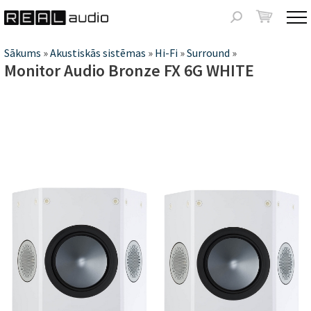
Jump to navigation
Meklēšanas
forma
Jūs
Sākums
»
Akustiskās sistēmas
»
Hi-Fi
»
Surround
»
Monitor Audio Bronze FX 6G WHITE
atrodaties
šeit