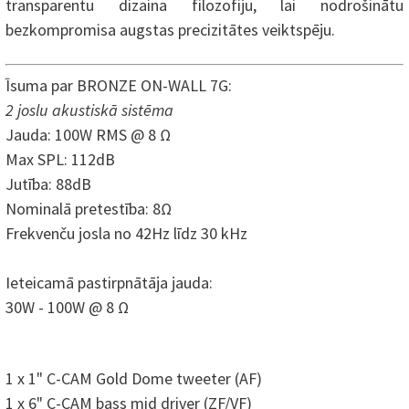
transparentu dizaina filozofiju, lai nodrošinātu
bezkompromisa augstas precizitātes veiktspēju.
Īsuma par BRONZE ON-WALL 7G:
2 joslu akustiskā sistēma
Jauda: 100W RMS @ 8 Ω
Max SPL: 112dB
Jutība: 88dB
Nominalā pretestība: 8Ω
Frekvenču josla no 42Hz līdz 30 kHz
Ieteicamā pastirpnātāja jauda:
30W - 100W @ 8 Ω
1 x 1" C-CAM Gold Dome tweeter (AF)
1 x 6" C-CAM bass mid driver (ZF/VF)