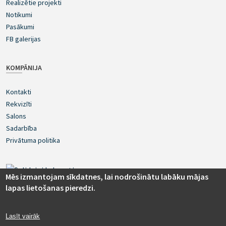
Realizētie projekti
Notikumi
Pasākumi
FB galerijas
KOMPĀNIJA
Kontakti
Rekvizīti
Salons
Sadarbība
Privātuma politika
Mēs izmantojam sīkdatnes, lai nodrošinātu labāku mājas
lapas lietošanas pieredzi.
Lasīt vairāk
© 2016.-2025. realaudio.eu