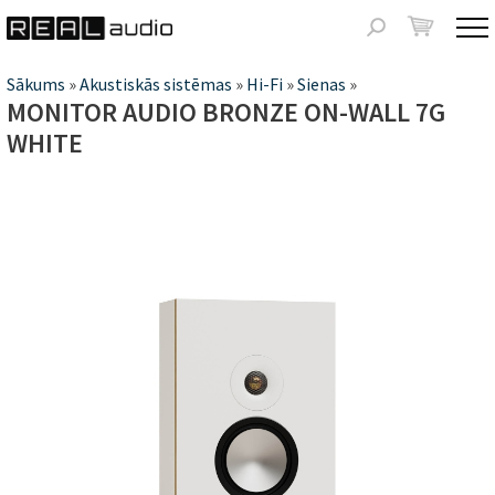
Jump to navigation
Meklēšanas
forma
Jūs
Sākums
»
Akustiskās sistēmas
»
Hi-Fi
»
Sienas
»
MONITOR AUDIO BRONZE ON-WALL 7G
atrodaties
WHITE
šeit