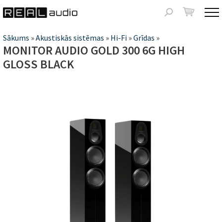
Jump to navigation
Meklēšanas
forma
Jūs
Sākums
»
Akustiskās sistēmas
»
Hi-Fi
»
Grīdas
»
MONITOR AUDIO GOLD 300 6G HIGH
atrodaties
GLOSS BLACK
šeit