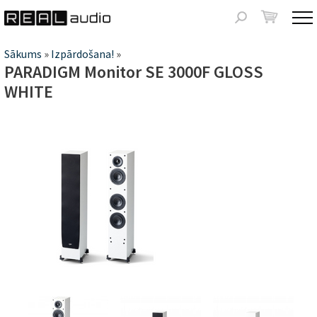
Jump to navigation
Meklēšanas
forma
Jūs
Sākums
»
Izpārdošana!
»
PARADIGM Monitor SE 3000F GLOSS
atrodaties
WHITE
šeit