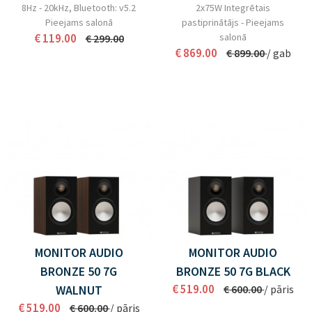
8Hz - 20kHz, Bluetooth: v5.2
2x75W Integrētais
Pieejams salonā
pastiprinātājs - Pieejams
€ 119.00
salonā
€ 299.00
€ 869.00
€ 899.00
/ gab
MONITOR AUDIO
MONITOR AUDIO
BRONZE 50 7G
BRONZE 50 7G BLACK
€ 519.00
WALNUT
€ 600.00
/ pāris
€ 519.00
€ 600.00
/ pāris