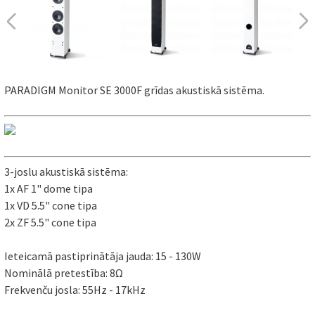
PARADIGM Monitor SE 3000F grīdas akustiskā sistēma.
3-joslu akustiskā sistēma:
1x AF 1" dome tipa
1x VD 5.5" cone tipa
2x ZF 5.5" cone tipa
Ieteicamā pastiprinātāja jauda: 15 - 130W
Nominālā pretestība: 8Ω
Frekvenču josla: 55Hz - 17kHz