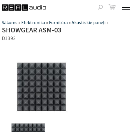
Jump to navigation
Meklēšanas
forma
Jūs
Sākums
»
Elektronika
»
Furnitūra
»
Akustiskie paneļi
»
SHOWGEAR ASM-03
atrodaties
D1392
šeit