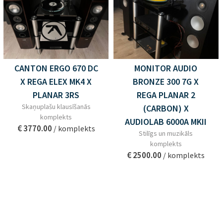
CANTON ERGO 670 DC
MONITOR AUDIO
X REGA ELEX MK4 X
BRONZE 300 7G X
PLANAR 3RS
REGA PLANAR 2
Skaņuplašu klausīšanās
(CARBON) X
komplekts
AUDIOLAB 6000A MKII
€ 3770.00
/ komplekts
Stilīgs un muzikāls
komplekts
€ 2500.00
/ komplekts