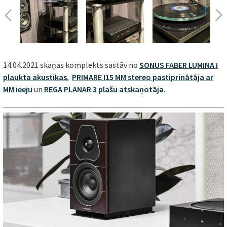
14.04.2021 skaņas komplekts sastāv no
SONUS FABER LUMINA I
plaukta akustikas
,
PRIMARE I15 MM stereo pastiprinātāja ar
MM ieeju
un
REGA PLANAR 3 plašu atskaņotāja
.