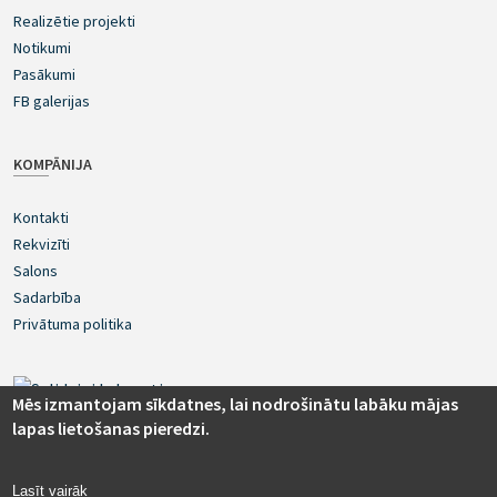
Realizētie projekti
Notikumi
Pasākumi
FB galerijas
KOMPĀNIJA
Kontakti
Rekvizīti
Salons
Sadarbība
Privātuma politika
Mēs izmantojam sīkdatnes, lai nodrošinātu labāku mājas
lapas lietošanas pieredzi.
Lasīt vairāk