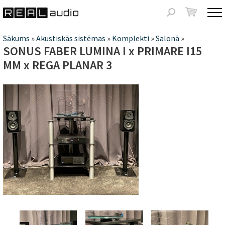
Jump to navigation
Meklēšanas
forma
Jūs
Sākums
»
Akustiskās sistēmas
»
Komplekti
»
Salonā
»
SONUS FABER LUMINA I x PRIMARE I15
atrodaties
MM x REGA PLANAR 3
šeit