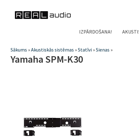
IZPĀRDOŠANA!
AKUSTI
Jūs
Sākums
»
Akustiskās sistēmas
»
Statīvi
»
Sienas
»
Yamaha SPM-K30
atrodaties
šeit