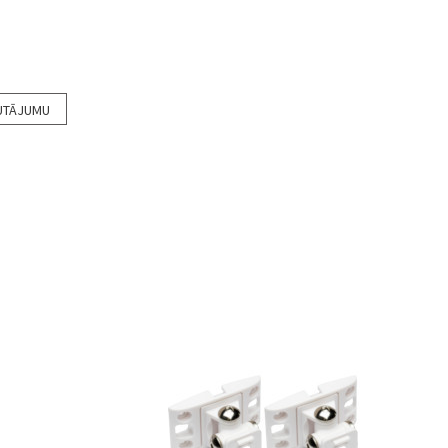
UTĀJUMU