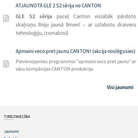
ATJAUNOTĀ GLE 2 S2 sērija no CANTON
GLE S2 sērija
paceļ Canton vislabāk pārdoto
skaļruņu līniju jaunā līmenī – ar uzlabotu draiveru
tehnoloģiju, izsmalcinā
Apmaini veco pret jaunu CANTON! (akcija noslēgusies)
Pievienojamies programmai "apmaini veco pret jaunu" ar
vācu kompānijas CANTON produkciju.
Visi jaunumi
TIRDZNIECĪBA
Jaunumi