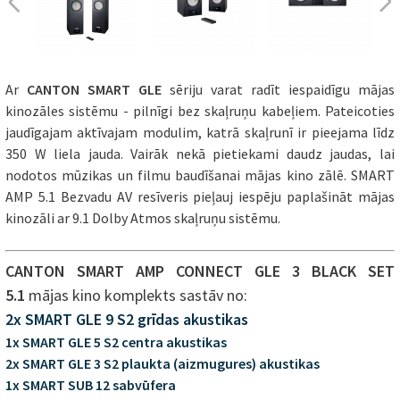
Ar
CANTON SMART GLE
sēriju varat radīt iespaidīgu mājas
kinozāles sistēmu - pilnīgi bez skaļruņu kabeļiem. Pateicoties
jaudīgajam aktīvajam modulim, katrā skaļrunī ir pieejama līdz
350 W liela jauda. Vairāk nekā pietiekami daudz jaudas, lai
nodotos mūzikas un filmu baudīšanai mājas kino zālē. SMART
AMP 5.1 Bezvadu AV resīveris pieļauj iespēju paplašināt mājas
kinozāli ar 9.1 Dolby Atmos skaļruņu sistēmu.
CANTON SMART AMP CONNECT GLE 3 BLACK SET
5.1
mājas kino komplekts sastāv no:
2x SMART GLE 9 S2 grīdas akustikas
1x SMART GLE 5 S2 centra akustikas
2x SMART GLE 3 S2 plaukta (aizmugures) akustikas
1x SMART SUB 12 sabvūfera