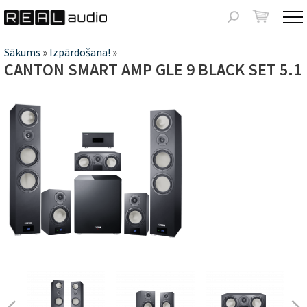
Jump to navigation
Meklēšanas
forma
Jūs
Sākums
»
Izpārdošana!
»
CANTON SMART AMP GLE 9 BLACK SET 5.1
atrodaties
šeit