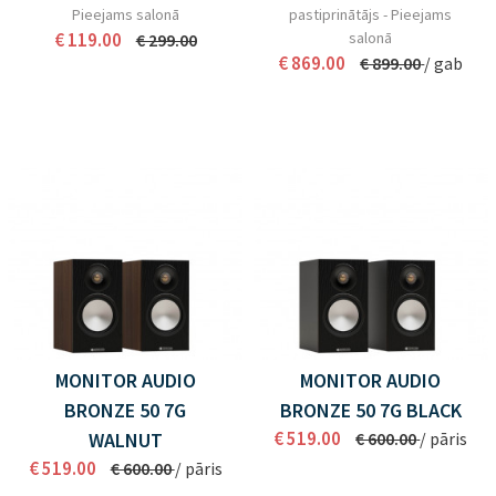
Pieejams salonā
pastiprinātājs - Pieejams
€ 119.00
salonā
€ 299.00
€ 869.00
€ 899.00
/ gab
MONITOR AUDIO
MONITOR AUDIO
BRONZE 50 7G
BRONZE 50 7G BLACK
€ 519.00
WALNUT
€ 600.00
/ pāris
€ 519.00
€ 600.00
/ pāris