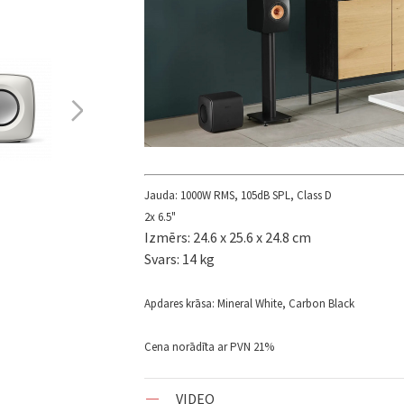
Jauda: 1000W RMS, 105dB SPL, Class D
2x 6.5"
Izmērs: 24.6 x 25.6 x 24.8 cm
Svars: 14 kg
Apdares krāsa: Mineral White, Carbon Black
Cena norādīta ar PVN 21%
VIDEO