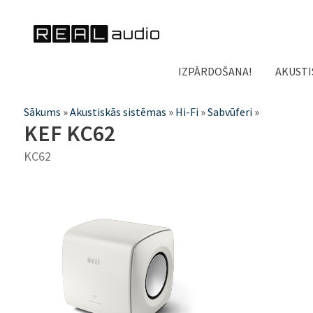
IZPĀRDOŠANA!
AKUSTI
Jūs
Sākums
»
Akustiskās sistēmas
»
Hi-Fi
»
Sabvūferi
»
KEF KC62
atrodaties
KC62
šeit