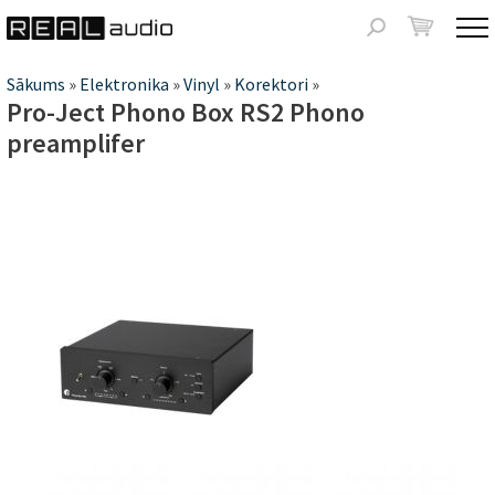
Jump to navigation
Meklēšanas
forma
Jūs
Sākums
»
Elektronika
»
Vinyl
»
Korektori
»
Pro-Ject Phono Box RS2 Phono
atrodaties
preamplifer
šeit