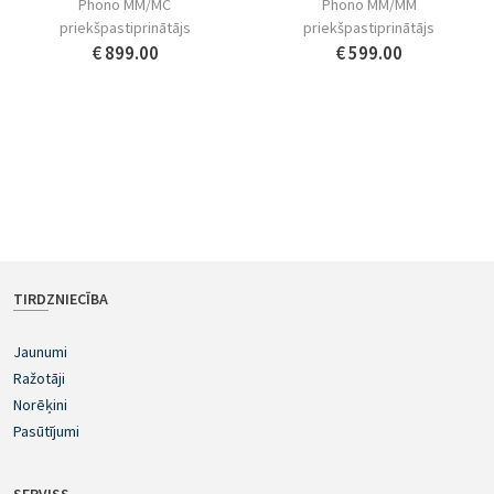
Phono MM/MC
Phono MM/MM
priekšpastiprinātājs
priekšpastiprinātājs
€ 899.00
€ 599.00
TIRDZNIECĪBA
Jaunumi
Ražotāji
Norēķini
Pasūtījumi