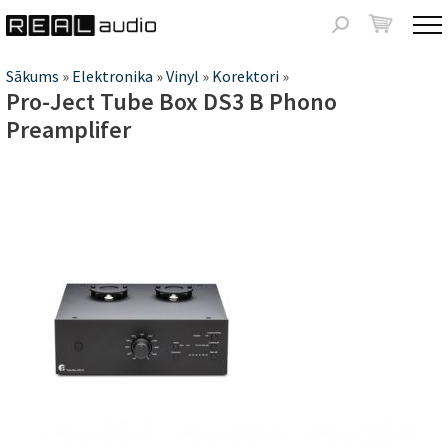
Jump to navigation
Meklēšanas
forma
Jūs
Sākums
»
Elektronika
»
Vinyl
»
Korektori
»
Pro-Ject Tube Box DS3 B Phono
atrodaties
Preamplifer
šeit