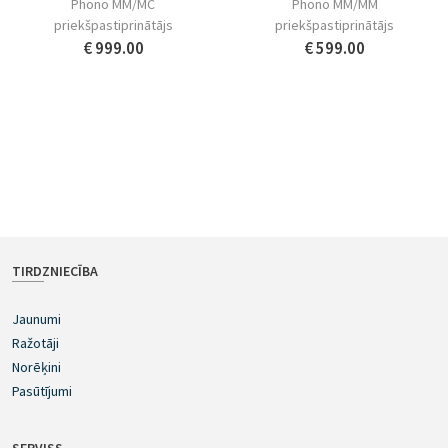
Phono MM/MC
Phono MM/MM
priekšpastiprinātājs
priekšpastiprinātājs
€ 999.00
€ 599.00
TIRDZNIECĪBA
Jaunumi
Ražotāji
Norēķini
Pasūtījumi