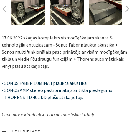
17.06.2022 skaņas komplekts vismodīgākajam skaņas &
tehnoloģiju entuziastam - Sonus Faber plaukta akustika +
Sonos multifunkionālais pastiprinātājs ar visām modīgākajām
tīkla un viedierīču draugu funkcijām + Thorens automātiskais
vinyl plašu atskaņotājs.
- SONUS FABER LUMINA I plaukta akustika
- SONOS AMP stereo pastiprinātājs ar tīkla pieslēgumu
- THORENS TD 402 DD plašu atskaņotājs
Cenā nav iekļauti aksesuāri un akustiskie kabeļi
LEJUPIELĀDE