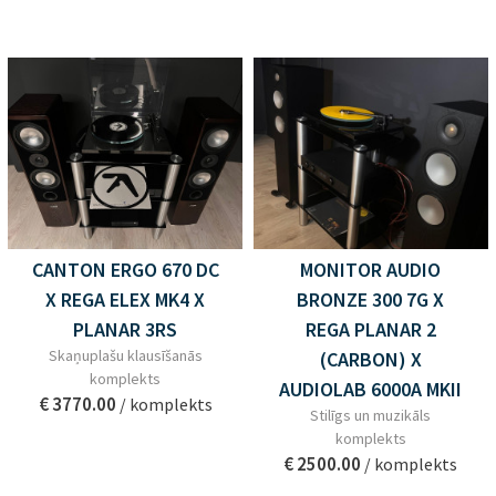
CANTON ERGO 670 DC
MONITOR AUDIO
X REGA ELEX MK4 X
BRONZE 300 7G X
PLANAR 3RS
REGA PLANAR 2
Skaņuplašu klausīšanās
(CARBON) X
komplekts
AUDIOLAB 6000A MKII
€ 3770.00
/ komplekts
Stilīgs un muzikāls
komplekts
€ 2500.00
/ komplekts