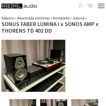
Jump to navigation
Meklēšanas
forma
Jūs
Sākums
»
Akustiskās sistēmas
»
Komplekti
»
Salonā
»
SONUS FABER LUMINA I x SONOS AMP x
atrodaties
THORENS TD 402 DD
šeit