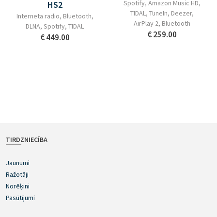
Spotify, Amazon Music HD,
HS2
TIDAL, TuneIn, Deezer,
Interneta radio, Bluetooth,
AirPlay 2, Bluetooth
DLNA, Spotify, TIDAL
€ 259.00
€ 449.00
TIRDZNIECĪBA
Jaunumi
Ražotāji
Norēķini
Pasūtījumi