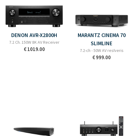
DENON AVR-X2800H
MARANTZ CINEMA 70
7.2 Ch. 150W 8K AV Receiver
SLIMLINE
€ 1019.00
7.2-ch - 50W AV resīveris
€ 999.00