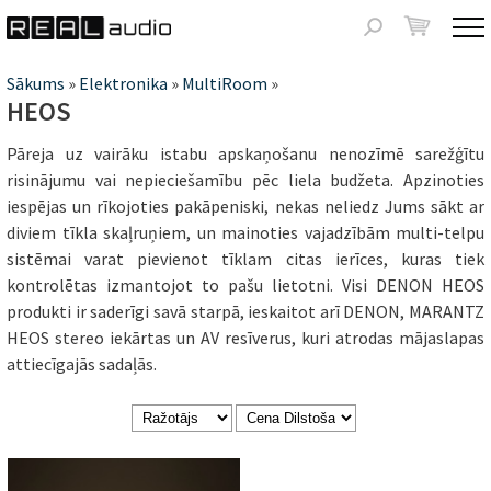
Jump to navigation
Meklēšanas
forma
Jūs
Sākums
»
Elektronika
»
MultiRoom
»
HEOS
atrodaties
Pāreja uz vairāku istabu apskaņošanu nenozīmē sarežģītu
šeit
risinājumu vai nepieciešamību pēc liela budžeta. Apzinoties
iespējas un rīkojoties pakāpeniski, nekas neliedz Jums sākt ar
diviem tīkla skaļruņiem, un mainoties vajadzībām multi-telpu
sistēmai varat pievienot tīklam citas ierīces, kuras tiek
kontrolētas izmantojot to pašu lietotni. Visi DENON HEOS
produkti ir saderīgi savā starpā, ieskaitot arī DENON, MARANTZ
HEOS stereo iekārtas un AV resīverus, kuri atrodas mājaslapas
attiecīgajās sadaļās.