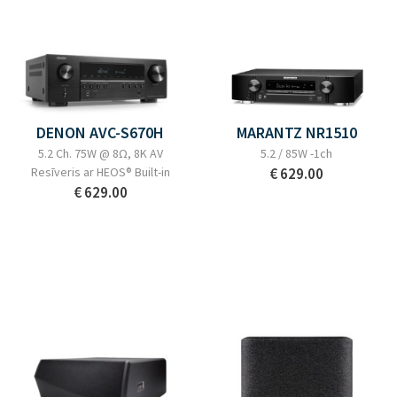
DENON AVC-S670H
MARANTZ NR1510
5.2 Ch. 75W @ 8Ω, 8K AV
5.2 / 85W -1ch
Resīveris ar HEOS® Built-in
€ 629.00
€ 629.00