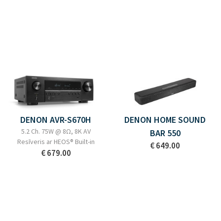
DENON AVR-S670H
DENON HOME SOUND
5.2 Ch. 75W @ 8Ω, 8K AV
BAR 550
Resīveris ar HEOS® Built-in
€ 649.00
€ 679.00