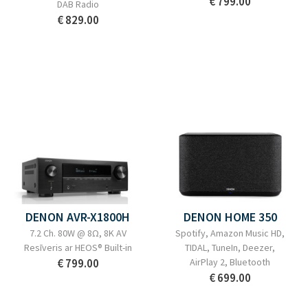
€ 799.00
DAB Radio
€ 829.00
DENON AVR-X1800H
DENON HOME 350
7.2 Ch. 80W @ 8Ω, 8K AV
Spotify, Amazon Music HD,
Resīveris ar HEOS® Built-in
TIDAL, TuneIn, Deezer,
€ 799.00
AirPlay 2, Bluetooth
€ 699.00