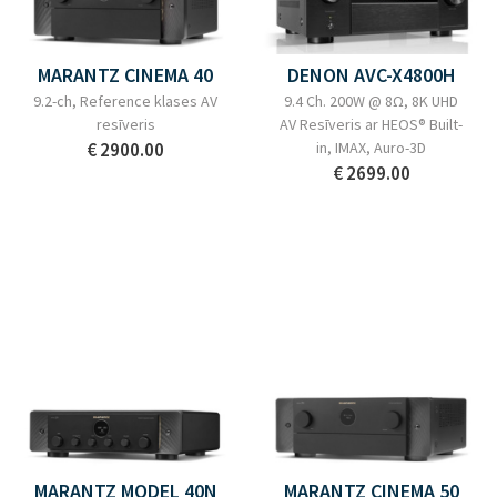
MARANTZ CINEMA 40
DENON AVC-X4800H
9.2-ch, Reference klases AV
9.4 Ch. 200W @ 8Ω, 8K UHD
resīveris
AV Resīveris ar HEOS® Built-
€ 2900.00
in, IMAX, Auro-3D
€ 2699.00
MARANTZ MODEL 40N
MARANTZ CINEMA 50