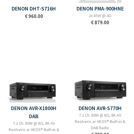
DENON DHT-S716H
DENON PMA-900HNE
€ 960.00
2x 85W @ 4Ω
€ 879.00
DENON AVR-X1800H
DENON AVR-S770H
7.2 Ch. 80W @ 8Ω, 8K AV
DAB
Resīveris ar HEOS® Built-in &
7.2 Ch. 80W @ 8Ω, 8K AV
DAB Radio
Resīveris ar HEOS® Built-in &