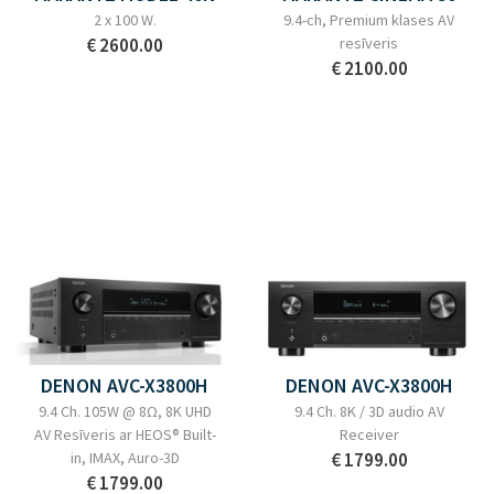
2 x 100 W.
9.4-ch, Premium klases AV
€ 2600.00
resīveris
€ 2100.00
DENON AVC-X3800H
DENON AVC-X3800H
9.4 Ch. 105W @ 8Ω, 8K UHD
9.4 Ch. 8K / 3D audio AV
AV Resīveris ar HEOS® Built-
Receiver
in, IMAX, Auro-3D
€ 1799.00
€ 1799.00