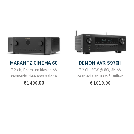
MARANTZ CINEMA 60
DENON AVR-S970H
7.2-ch, Premium klases AV
7.2 Ch. 90W @ 8Ω, 8K AV
resīveris Pieejams salonā
Resīveris ar HEOS® Built-in
€ 1400.00
€ 1019.00