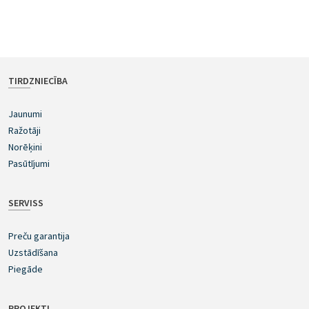
TIRDZNIECĪBA
Jaunumi
Ražotāji
Norēķini
Pasūtījumi
SERVISS
Preču garantija
Uzstādīšana
Piegāde
PROJEKTI