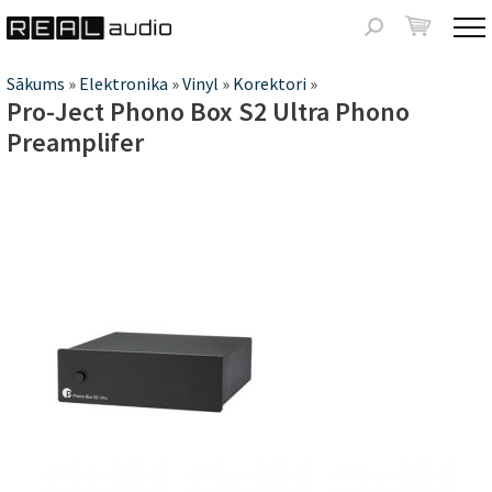
Jump to navigation
Meklēšanas
forma
Jūs
Sākums
»
Elektronika
»
Vinyl
»
Korektori
»
Pro-Ject Phono Box S2 Ultra Phono
atrodaties
Preamplifer
šeit